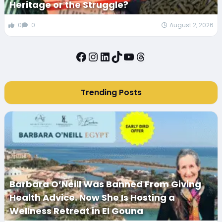
Heritage or the Struggle?
0
0
August 2, 2026
Facebook
Instagram
LinkedIn
TikTok
YouTube
Threads
Trending Posts
Barbara O’Neill Was Banned From Giving
Health Advice. Now She Is Hosting a
Wellness Retreat in El Gouna