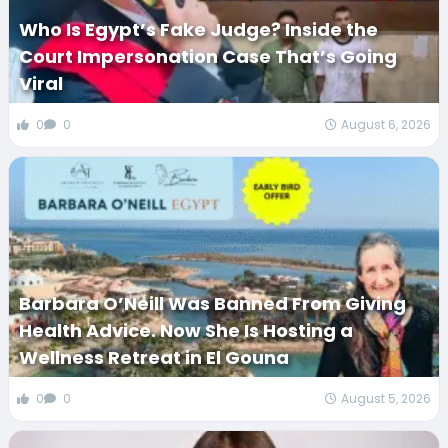
Who Is Egypt’s Fake Judge? Inside the
Court Impersonation Case That’s Going
Viral
0
0
August 6, 2026
Barbara O’Neill Was Banned From Giving
Health Advice. Now She Is Hosting a
Wellness Retreat in El Gouna
0
0
August 5, 2026