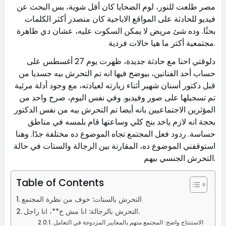
مصر طلعت للنور، لوم الضحايا كان أقل شوية، بس البحث عن
فيديو للحادثة على المواقع الاباحية كان متصدر أكثر الكلمات
بحثًا. وده شئ مريض لا يمكن السكوت عليه، عشان دي ظاهرة
مجتمعية أكتر ما هيا حالات فردية.
دلوقتي احنا مع حادثة جديدة، ظهرت يوم 27 أغسطس على
حساب أحد الفنانين، بيوضح فيها انه تم التحرش بيه جسديا من
قبل دكتور أسنان شهير أثناء زيارته لعيادته، مع وجود أدلة مرئية
تم تسجيلها على صور وفيديو. وفي نفس اليوم، صرح واحد من
المؤثرين الاجتماعيين بانه أيضا تم التحرش بيه من نفس الدكتور
بحجة انه لازم ياخد بنج كلي وساعتها قام بلمسه في مناطق
حساسة. ردود فعل المجتمع تجاه الموضوع ده مختلفة جدًا. وهنا
استوقفني الموضوع ده، المقارنة بين الرجالة والستات في حالة
التحرش الجنسي بيهم.
Table of Contents
التحرش بالستات: خوف من نظرة المجتمع
التحرش بالرجالة: انا مش خ**، انا راجل.
الاستنتاج واضح: المجتمع متهم بالمعايير المزدوجة في التعامل