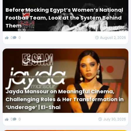
Before Mocking Egypt’s Women’s National
Football Team, Look at the System Behind
Them
0
0
August 2, 2026
Jayda Mansour on Meaningful Cinema,
Challenging Roles & Her Transformation in
‘Underage’ | El-Shai
0
0
July 30, 2026