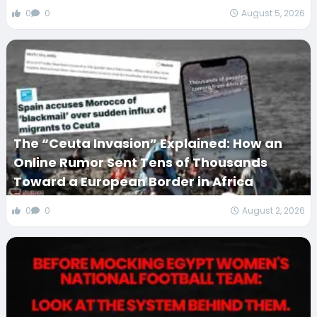
0
0
August 5, 2026
The “Ceuta Invasion” Explained: How an
Online Rumor Sent Tens of Thousands
Toward a European Border in Africa
0
0
August 2, 2026