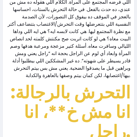
اللي فرضه المجتمع على المرأة. الكلام اللي هقوله ده مش من
عندي، ده حدث بالفعل. في حالة التحرش بالستات، احساسها
بالعجز في الموقف ده بيفوق كل التصورات، لأن الصدمة
النفسية اللي بتتعرضلها وقت التحرش/الاغتصاب بتتضاعف أكتر
مع نظرة المجتمع ليها. هي كانت لابسه ايه؟ هي ايه اللي وداها
البيت معاه؟ هي لو كانت اتربت صح مكنتش كلمته لحد انصاص
الليالي وسافرت معاه. أسئلة كتير مزعجة ومرعبة هدفها وصم
المرأة وابعاد أي لوم عن الراجل بحجة انه “راجل يعني ومش
قادر يسيطر على شهوته”. ده غير المشككين اللي بيطلبوا أدلة
وبراهين قبل ما يصدقوا الضحية. يعني مش بس بيتم التحرش
بيها/اغتصابها، لكن كمان بيتم وصفها بالعاهرة والكدابة.
التحرش بالرجالة:
انا مش خ**، انا
راجل.