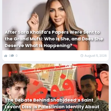
After Sara Khalifa’s Papers Were Sent to
the Grand Mufti: Who Is She, and Does She
Deserve What Is Happening?
0
0
August 5, 2026
The Debate Behind Shabjdeed’s Saint
Levant Diss: Is Palestinian Identity About