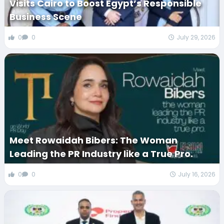
Visits Cairo to Boost Egypt’s Responsible
Business Scene
0
0
July 29, 2026
Meet Rowaidah Bibers: The Woman
Leading the PR Industry like a True Pro.
0
0
July 16, 2026