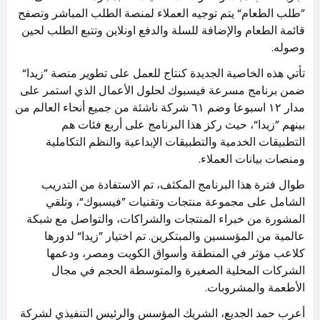
”طلب الطعام“ يتم توجيه العملاء لمنصة الطلب المباشر وتصفح
قائمة الطعام والإضافة للسلة والدفع اونلاين وتتبع الطلب لحين
وصوله.
تأتي هذه الخاصية الجديدة كنتاج للعمل على تطوير منصة ”زيدا“
ضمن برنامج مسرعة فيسبوك لحلول الأعمال الذي استمر على
مدار ١٢ اسبوعا وضم ٦١ شركة ناشئة من جميع أنحاء العالم من
بينهم ”زيدا“، حيث ركز هذا البرنامج على أربع فئات هم
التطبيقات الخدمية والتطبيقات الإبداعية والنظم التكاملية
ومنصات بيانات العملاء.
طوال فترة هذا البرنامج المكثف، تم الاستفادة من التدريب
الشامل على مجموعة منتجات وتقنيات ”فيسبوك“، وتلقي
المشورة من خبراء المنتجات والشراكات، والتواصل مع شبكة
عالمية من المؤسسين والمبتكرين. تم اختيار ”زيدا“ لدورها
كلاعب مؤثر في المنطقة وأسواق الكويت ومصر، ودعمها
الشركات المحلية الصغيرة والمتوسطة الحجم في مجال
الأطعمة والمشروبات.
أعرب حمد الجديع، الشريك المؤسس والرئيس التنفيذي لشركة