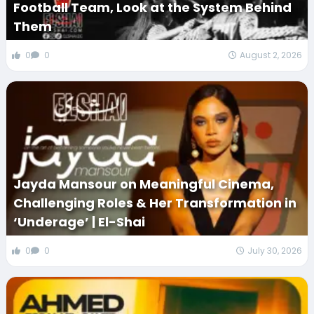
Football Team, Look at the System Behind
Them
0
0
August 2, 2026
Jayda Mansour on Meaningful Cinema,
Challenging Roles & Her Transformation in
‘Underage’ | El-Shai
0
0
July 30, 2026