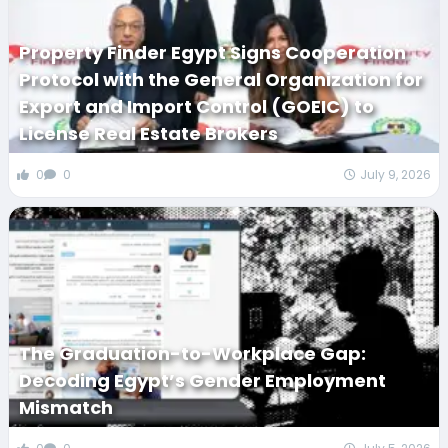
Property Finder Egypt Signs Cooperation
Protocol with the General Organization for
Export and Import Control (GOEIC) to
License Real Estate Brokers
0
0
July 9, 2026
The Graduation-to-Workplace Gap:
Decoding Egypt’s Gender Employment
Mismatch