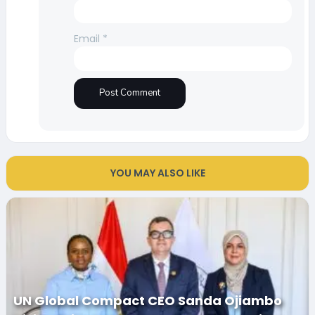
Email
*
YOU MAY ALSO LIKE
UN Global Compact CEO Sanda Ojiambo