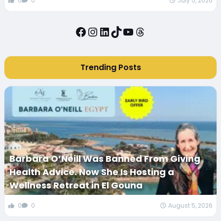
0
0
July 5, 2026
Facebook
Instagram
LinkedIn
TikTok
YouTube
Threads
Trending Posts
Barbara O’Neill Was Banned From Giving
Health Advice. Now She Is Hosting a
Wellness Retreat in El Gouna
0
0
August 5, 2026