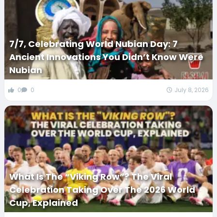
7/7, Celebrating World Nubian Day: 7
Ancient Innovations You Didn’t Know Were
Nubian
0
0
July 8, 2026
What Is The “Viking Row”? The Viral
Celebration Taking Over The 2026 World
Cup, Explained