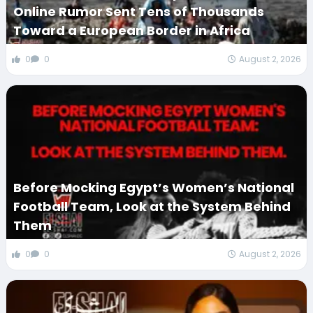
Online Rumor Sent Tens of Thousands
Toward a European Border in Africa
0
0
August 2, 2026
Before Mocking Egypt’s Women’s National
Football Team, Look at the System Behind
Them
0
0
August 2, 2026