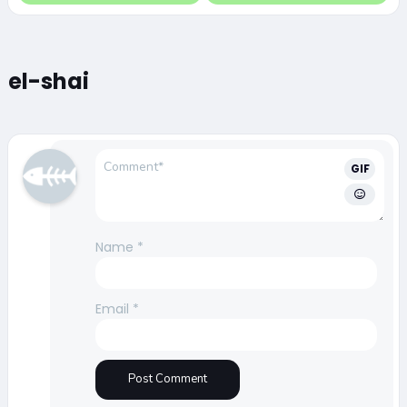
el-shai
GIF
Name
*
Email
*