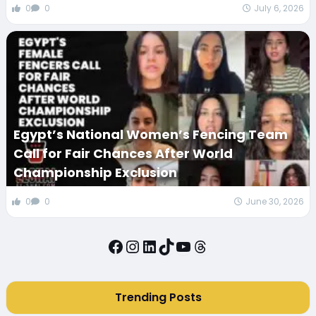
0
0
July 6, 2026
Egypt’s National Women’s Fencing Team
Call for Fair Chances After World
Championship Exclusion
0
0
June 30, 2026
Facebook
Instagram
LinkedIn
TikTok
YouTube
Threads
Trending Posts