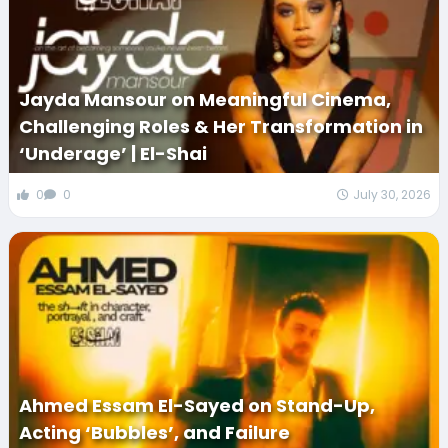
Jayda Mansour on Meaningful Cinema,
Challenging Roles & Her Transformation in
‘Underage’ | El-Shai
0
0
July 30, 2026
Ahmed Essam El-Sayed on Stand-Up,
Acting ‘Bubbles’, and Failure