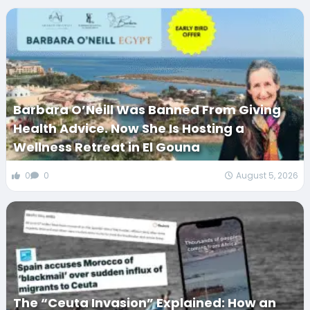
Barbara O’Neill Was Banned From Giving
Health Advice. Now She Is Hosting a
Wellness Retreat in El Gouna
0
0
August 5, 2026
The “Ceuta Invasion” Explained: How an