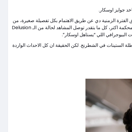
خد جوايز اوسكار.
انية Period drama، وحاجة الانتاج انه يخلق الفترة الزمنية دي عن طريق الاهتمام بكل تفصيلة صغيرة، من
شكل الشوارع والمباني والديكورات للازياء الريترو. والتفاصيل دي كل ما بتكون محكمة اكتر، كل ما بتقدر توصل المشاهد لحالة من الـ Delusion
 البيوجرافي اللي “يستاهل اوسكار”.
لة الستينات في الشطرنج. لكن الحقيقة ان كل الاحداث الواردة