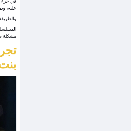
في جزء م
عليه، وي
والطريقة 
المسلسل ب
مشكلة طو
تجري
بنت