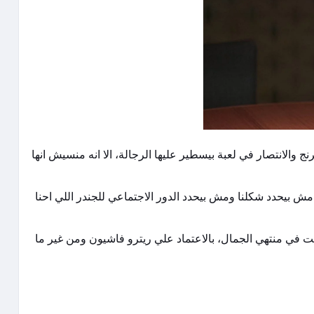
الانتصار في لعبة بيسطير عليها الرجالة، الا انه منسيش انها
ش بيحدد شكلنا ومش بيحدد الدور الاجتماعي للجندر اللي احنا
 طلات Hyper feminine وكل طلة منهم كانت في منتهي الجمال، بالاعتماد علي ريترو فاشيون ومن غير ما