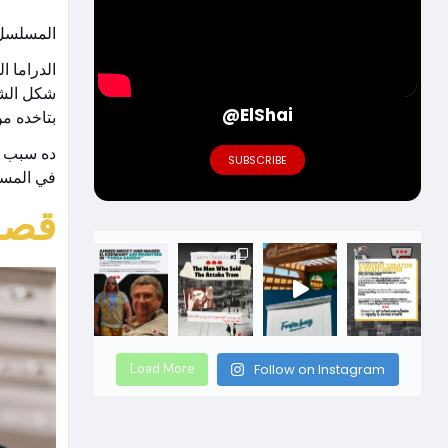
المسلسل 
@ElShai
بتاخده م
ده سبب ت
SUBSCRIBE
في المسل
قصة 
Load More
Follow on Instagram