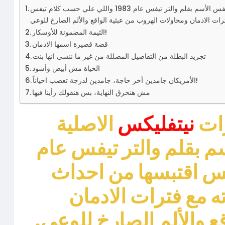
المسلسل هو هو واحد من اصدارات نيتفليكس الاصلية واللي مبني علي رواية بنفس الأسم بقلم والتر تيفس عام 1983 واللي علي حسب كلام تيفس
الثيمة المضمونة للأوسكار!
قصة قصيرة اسمها الادمان
تجريد البطلة من التفاصيل المضللة من غير ما ننسي انها بنت
الحياة مش أبيض وأسود
الأمريكان جامدين أخر حاجة، جامدين لدرجة تعصب احياناً!
مش هنحرق النهاية، بس هنقولك رأينا فيها
رات
نيتفليكس
الاصلية
م بقلم والتر تيفس عام
يفس اقتبسها من احداث
 مع فترات الادمان
ع والألم الصارخ للوعي.