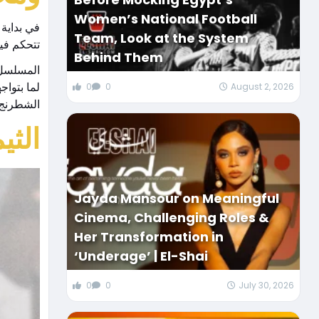
Women’s National Football
في بداية
Team, Look at the System
تتحكم فيه
Behind Them
المسلسل 
لما بتوا
0
0
August 2, 2026
الشطرنج
الثي
Jayda Mansour on Meaningful
Cinema, Challenging Roles &
Her Transformation in
‘Underage’ | El-Shai
0
0
July 30, 2026