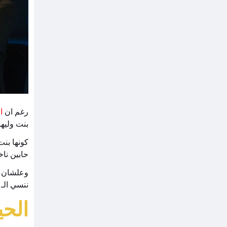
رغم ان
ا
بنت وليها
كونها بن
حابين ناخ
ننسي الـ Period drama اللي المسلسل بيحصل فيها
الح