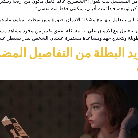
ن المسلسل بيث بتقول: “الشطرنج عالم كامل مكون من اربعة وستين مر
مكن توقعه، فإذا تمت أذيتي، يمكنني فقط لوم نفسي”
اللي بيتعامل بيها مع مشكلة الادمان بصورة مش نمطية وميلودرماتيكية ز
يتعامل مع الادمان علي انه مشكلة اعمق بكتير من مجرد مشاهد مشحونة 
يلة وبتحتاج جهد ومساعدة مستمرة علشان الشخص يقدر يسيطر عليه
د البطلة من التفاصيل المضلل