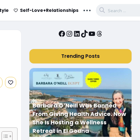
...
tyle
Self-Love+Relationships
Facebook
Instagram
LinkedIn
TikTok
YouTube
Threads
Trending Posts
Barbara O’Neill Was Banned
From Giving Health Advice. Now
She Is Hosting a Wellness
Retreat in El Gouna