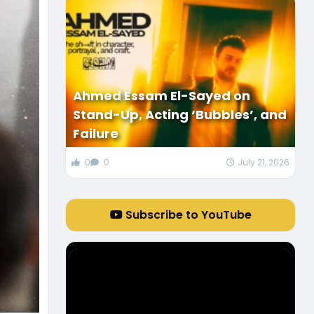
Ahmed Essam El-Sayed on
Stand-Up, Acting ‘Bubbles’, and
Failure
0
0
July 21, 2026
Subscribe to YouTube