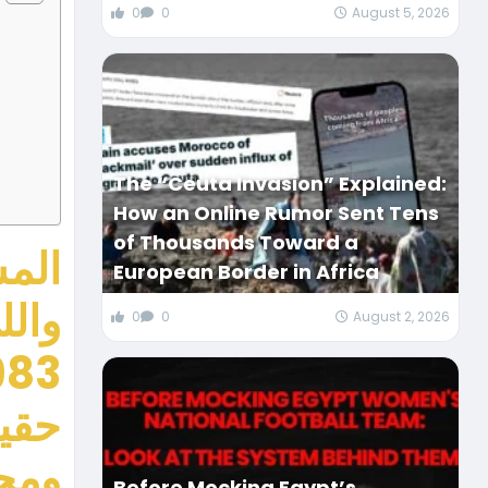
0
0
August 5, 2026
The “Ceuta Invasion” Explained:
How an Online Rumor Sent Tens
of Thousands Toward a
الم
European Border in Africa
والل
0
0
August 2, 2026
حقيق
ومحا
Before Mocking Egypt’s