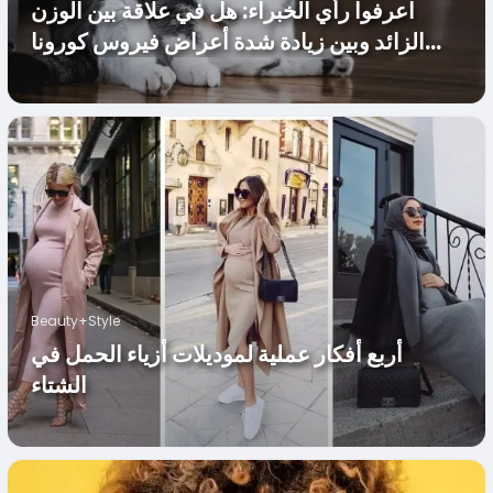
اعرفوا رأي الخبراء: هل في علاقة بين الوزن
الزائد وبين زيادة شدة أعراض فيروس كورونا
المستجد؟
Beauty+Style
أربع أفكار عملية لموديلات أزياء الحمل في
الشتاء