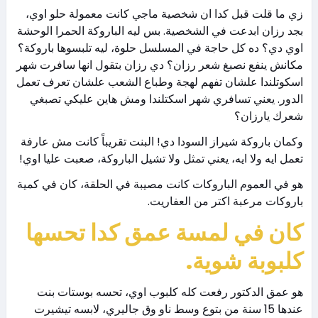
زي ما قلت قبل كدا ان شخصية ماجي كانت معمولة حلو اوي،
بجد رزان ابدعت في الشخصية. بس ليه الباروكة الحمرا الوحشة
اوي دي؟ ده كل حاجة في المسلسل حلوة، ليه تلبسوها باروكة؟
مكانش ينفع نصبغ شعر رزان؟ دي رزان بتقول انها سافرت شهر
اسكوتلندا علشان تفهم لهجة وطباع الشعب علشان تعرف تعمل
الدور. يعني تسافري شهر اسكتلندا ومش هاين عليكي تصبغي
شعرك يارزان؟
وكمان باروكة شيراز السودا دي! البنت تقريباً كانت مش عارفة
تعمل ايه ولا ايه، يعني تمثل ولا تشيل الباروكة، صعبت عليا اوي!
هو في العموم الباروكات كانت مصيبة في الحلقة، كان في كمية
باروكات مرعبة اكتر من العفاريت.
كان في لمسة عمق كدا تحسها
كلبوبة شوية.
هو عمق الدكتور رفعت كله كلبوب اوي، تحسه بوستات بنت
عندها 15 سنة من بتوع وسط ناو وق جاليري، لابسه تيشيرت