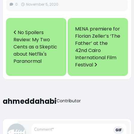
0
November 5, 2020
MENA premiere for
No Spoilers
Florian Zeller’s ‘The
Review: My Two
Father’ at the
Cents as a Skeptic
42nd Cairo
about Netflix's
International Film
Paranormal
Festival
ahmeddahabi
Contributor
GIF