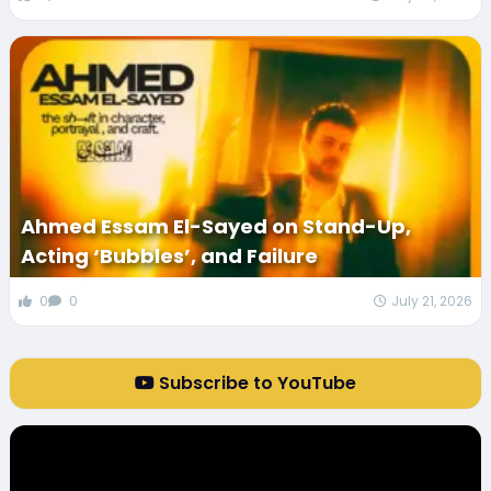
Ahmed Essam El-Sayed on Stand-Up,
Acting ‘Bubbles’, and Failure
0
0
July 21, 2026
Subscribe to YouTube