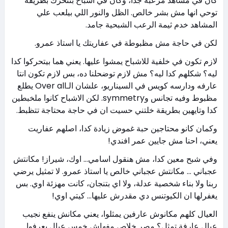
كان في مشاهد مرعبة جداً، وكان في اشباح بتتحرك بطريقة
توحي انها مش بشر خالص. الظل والنور اللي بيلعب علي
المشاهد خدم ثيمة الرعب الشبحية جامد.
لكن في حاجة مش مظبوطة في عفاريتك يا استاذ عمرو.
لازم تكون في خلفية للاشباح يمشوا عليها. يعني هما بيتحركوا كدا
ليه؟ شكلهم كدا ليه؟ مش لازم توضحلنا ده، بس لازم تكون انتا
عارفه ودارسه كويس في السيناريو، علشان الـOver all يطلع
مظبوط وفيه تجانس وsymmetry. لكن الاشباح كانوا ملخبطين
كدا وتايهين بطريقة خلتني حسيت ان في حاجة محتاجة تتظبط.
وكمان كانو محتاجين حبة غموض زيادة كدا، اصلهم عفاريت
يعني، احنا مش جايين عمر افندي!
وفي شبح معين كدا، مش هنقول اسامي… اوك، شيراز! مكانتش
عجباني … مكانتش عجباني خالص يا استاذ عمرو. لا تمثيل يرضي
ربنا ولا بناء شخصية عدلة، ولا اي بتنجان، كانت مهزئة اوي. بس
يغفرلها ان الكيوتنس دي مقدرش عليها… كيتي اوي!
العيال كلهم مكانوش عارفين يمثلوا، يعني مكانش ينفع نجيب
عيال عارفة تمثل؟ مصر خلاص مفهاش خمس عيال يعرفوا