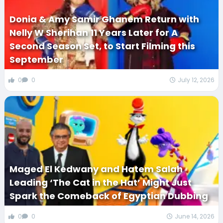
Donia & Amy Samir Ghanem Return with
Nelly W Sherihan 11 Years Later for A
Second Season Set, to Start Filming this
September
0
0
July 12, 2026
Maged El Kedwany and Hatem Salah
Leading ‘The Cat in the Hat’ Might Just
Spark the Comeback of Egyptian Dubbing
0
0
June 14, 2026