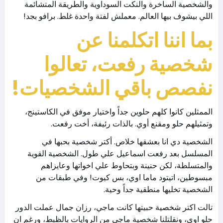
والشخصية الساخرة والنكت السوداوية والطريقة المتشائمة
اللي بيشوف بيها العالم. معملش لفتة واحدة غلط. برافو بجد!
بما اننا اتكلمنا عن
شخصية رفعت، تعالوا
نفصص باقي الشخصيات!
الممثلين كانوا كلهم حلوين جداً واختيار موفق في الكاستينج،
وتمثيلهم حلو ومقنع أوي. بالذات رئيفة، أخت رفعت.
الشخصية دي انا بعشقها خلاص. أكتر شخصية بحبها في
المسلسل بعد رفعت اسماعيل علي طول. الشخصية القوية
والمتسلطة، لكن حنينة وبتحاوط علي اخواتها وعايزاهم
مبسوطين، اتيتود ماما اوي، بس كيوت! وفي طبقات من
الشخصية تخليها منطقية جداً وحية.
تالت اكتر شخصية حبيتها كانت ماجي، رزان جمال عملت الدور
حلو اوي، ونقلتلنا شخصية ماجي من الروايات بالظبط، ورغم ان