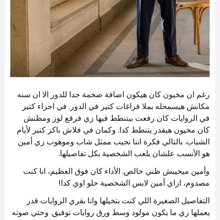
رغم ان مخيون كان هيكون اضافة ضخمة جدا للدور الا ان سنه
مكانش هيسمحله يملا فراغات كتير في الدور. في اجزاء كتير
في الروايات كان رفعت بيتنطط فيها زي فرقع لوز ومظنش
كان مخيون هيقدر يتنطط كدا. وكمان في فلاش باكز كتير لأيام
الشباب. بالتالي فكرة اننا نجيب ممثل شاب وموهوب زي أمين
هو الأنسب علشان يلعب الشخصية بكل تفاصيلها.
وأمين ميخيبش ظني خالص. الأداء كان فوق العظيم، انا كنت
مصدوم، ازاي أمين لابس الشخصية حلو اوي كدا!
التفاصيل الصغيرة اللي كنت بتخيلها وانا بقري الروايات قدر
يعملها زي ما يكون مولود وسط ورق روايات توفيق. وحتي صوته