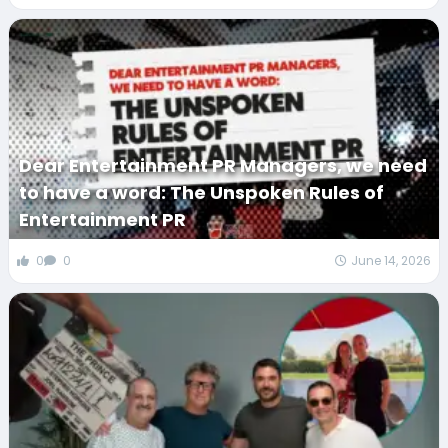
Dear Entertainment PR Managers, we need
to have a word: The Unspoken Rules of
Entertainment PR
0
0
June 14, 2026