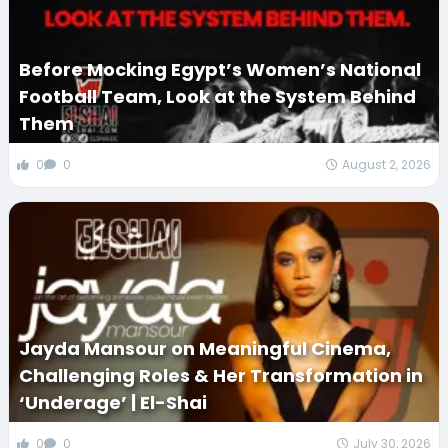
Before Mocking Egypt’s Women’s National
Football Team, Look at the System Behind
Them
0
0
August 2, 2026
Jayda Mansour on Meaningful Cinema,
Challenging Roles & Her Transformation in
‘Underage’ | El-Shai
0
0
July 30, 2026