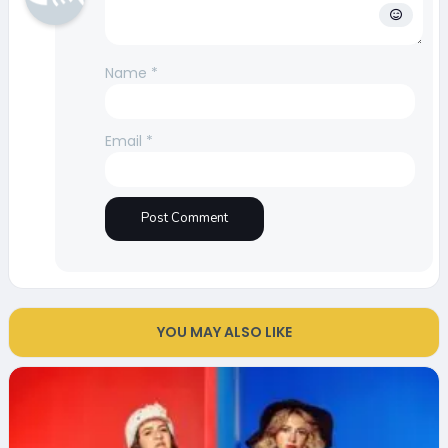
Name
*
Email
*
YOU MAY ALSO LIKE