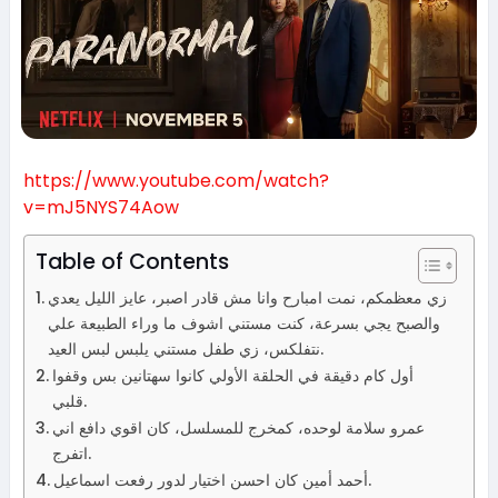
https://www.youtube.com/watch?
v=mJ5NYS74Aow
Table of Contents
زي معظمكم، نمت امبارح وانا مش قادر اصبر، عايز الليل يعدي
والصبح يجي بسرعة، كنت مستني اشوف ما وراء الطبيعة علي
نتفلكس، زي طفل مستني يلبس لبس العيد.
أول كام دقيقة في الحلقة الأولي كانوا سهتانين بس وقفوا
قلبي.
عمرو سلامة لوحده، كمخرج للمسلسل، كان اقوي دافع اني
اتفرج.
أحمد أمين كان احسن اختيار لدور رفعت اسماعيل.