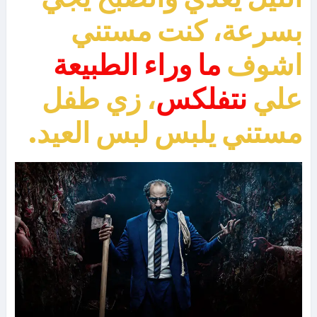
بسرعة، كنت مستني
اشوف
ما وراء الطبيعة
علي
نتفلكس
، زي طفل
مستني يلبس لبس العيد.