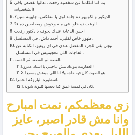
بما اننا اتكلمنا عن شخصية رفعت، تعالوا نفصص باقي
الشخصيات!
الديكور والكوتيور ده جامد اوي يا نتفلكس، جايبينه منين؟
الرعب ده حلو، في منه وحوش ومصاصين دماء؟
حس الدعابة عندك يخوف يا دكتور رفعت!
ظهور خاص لقلبي، أحمد داش، في المسلسل.
نيجي بقي للجزء المفضل عندي في اي ريفيو، الكتابة عن
الحاجات اللي معجبتنيش في المسلسل.
القصة ثم القصة، ثم القصة.
العفاريت بتوعك مش عاجبني يا استاذ عمرو!
هو الصوت كان فيه حاجة ولا انا اللي مبقتش بسمع؟
اسطورة الباروكة الحمرا.
كان في لمسة عمق كدا تحسها كلبوبة شوية.
زي معظمكم، نمت امبارح
وانا مش قادر اصبر، عايز
الليل يعدي والصبح يجي