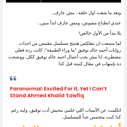
وبعد ما شفت اول حلقة… مش عارف…
عندي انطباع مشوش، ومش عارف ابدأ منين…
يلا نبدأ من الأول خالص!
لما سمعت ان نتفلكس هتنتج مسلسل مقتبس من احداث
روايات أحمد خالد توفيق “ما وراء الطبيعة”، كانت ردة فعلي
مضطربة، انا مش بحب أعمال احمد خالد توفيق ككل، ووضحت
ده بإسهاب في مقال كتبته قبل كدا.
Paranormal: Excited For it, Yet I Can’t
Stand Ahmed Khalid Tawfiq
اتكلمت عن الأسباب اللي خلتني محبش أدب توفيق، وليه رغم
كدا كنت متحمس جداً للمسلسل.