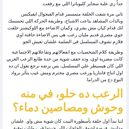
جداً زي علبة سجاير كليوباترا اللي مع رفعت.
تاني مرة شفت الحلقة متمسمر قدام الفيجوال ايفيكتس
وبالذات المشاهد بتاعت الاشباح، وطريقة الحركة اللي تحسسك
انك قدام كيان مش بشري، وكمان الاضاءة مع اللوكيشنز خلقت
جوي مصري قديم مليان رعب. هي بس الاضاءة خافتة اوي
فلازم تشوف المسلسل في الضلمة علشان تعيش الجو.
وطريقة كلام الشخصيات مع انفعالاتهم وتفاعلاتهم الاجتماعية
كانت مصرية اوي، وده خفف شوية من حدة طابع الرعب الغربي
اللي كان هيسيطر علي المسلسل، بس برضه نرجع نقول ان ده
اول انتاج فانتازيا ورعب مصري محترم ومش عيب يتأثر برواد
النوع دع من الدراما.
الرعب ده حلو، في منه
وحوش ومصاصين دماء؟
اننا نبدأ اول حلقة بأسطورة البيت كان شوية مش واو.. علشان
مدانيش فرصة اشوف الحاجات اللي حبيتها في روايات توفيق.