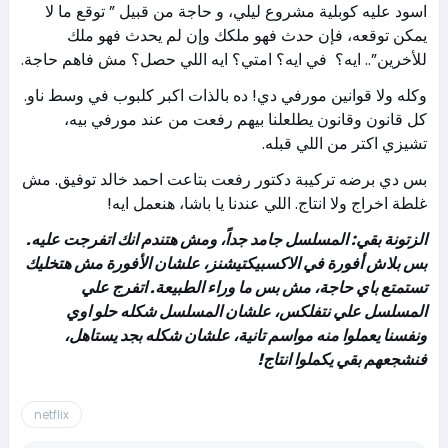
اسود عليه كوبلية مشروع ليلي، و حاجة من قبيل ” توقع ما لا
يمكن توقعه، فإن حدث فهو ملكك وإن لم يحدث فهو ملك
للأخرين”.. ايه؟ في ايه؟ امتي؟ ايه اللي حصل؟ مش فاهم حاجة.
وكله ولا قوانين مورفي دي! ده بالذات اكبر كلبوب في وسط ناو.
كل قانون وقانون يطلعلنا بيهم رفعت من عند مورفي بيه،
تشيزي اكتر من اللي قبله.
بس دي برضه تركيبة دكتور رفعت بتاعت احمد خالد توفيق. مش
غلطة اخراج ولا انتاج. اللي عندنا يا باشا، هنعمل ايه!
الزتونة بقي: المسلسل جامد جداً، ومش هتندم انك اتفرجت عليه.
بس بلاش أفورة في الاكسبيكتيشنز، علشان الأفورة مش هتخليك
تستمتع باي حاجة، مش بس ما وراء الطبيعة. اتفرج علي
المسلسل علي نتفلكس، علشان المسلسل شكله حلو اوي
ونفسنا يعملوا منه مواسم تانية، علشان شكله بجد يستاهل،
فنشجعهم بقي يكملوا انتاج!
netflix