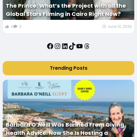
The Prince: What’s the Project with all the
Global Stars Filming in Cairo Right Now?
0
0
June 10, 2026
Facebook
Instagram
LinkedIn
TikTok
YouTube
Threads
Trending Posts
Barbara O’Neill Was Banned From Giving
Health Advice. Now She Is Hosting a