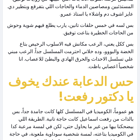
المستذئبين ومصاصين الدماء والحاجات اللي بتفرقع وبتطير دي.
عايز اشوف دم واشلاء يا استاذ عمرو.
بس لسه في خمس حلقات تانين، يارب يطلع فيهم شوية وحوش
من الحاجات الخطيرة بتاعت توفيق.
بس ككل يعني، الرعب مكانش فيه الاسلوب الرخيص بتاع
الخضة والبووو، وده خلاني احترمت المسلسل جداً. الرعب مبني
علي تسلسل الاحداث والحرق الهادي والبطئ للاعصاب. انا
شخصياً اعصابي باظت.
حس الدعابة عندك يخوف
يا دكتور رفعت!
هو عموماً، الكوميديا في المسلسل كلها كانت جامدة جداً، بس
بالذات من رفعت اسماعيل كانت حاجة تانية. الطريقة اللي
بيضحكنا بيها من غير ما يحاول حتي، لكن في لمسة مرعبة كدا
في الكوميديا بتاعته، لمسة شخصية سوداوية ملعونة، في حاجة