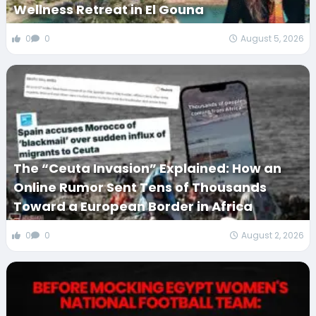
Wellness Retreat in El Gouna
0
0
August 5, 2026
The “Ceuta Invasion” Explained: How an
Online Rumor Sent Tens of Thousands
Toward a European Border in Africa
0
0
August 2, 2026