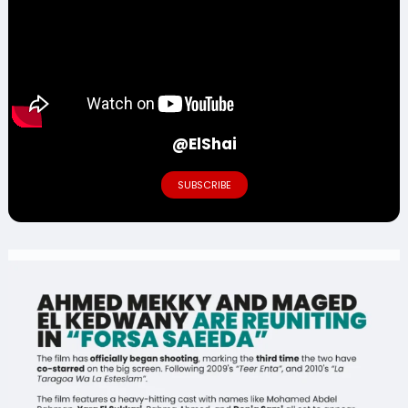
@ElShai
SUBSCRIBE