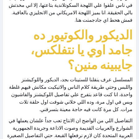
في ناس علقوا علي اللهجة السكوتلاندية بتاعتها، إلا اني مخدتش
بالي الحقيقة. انا بميز اللهجة الامريكاني من الانجليزي بالعافية.
فمش هحط اي جادجمنت هنا.
الديكور والكوتيور ده
جامد اوي يا نتفلكس،
جايبينه منين؟
المسلسل عرف ينقلنا للستينات بجد، الديكور واللوكيشنز
واللبس وحتي طريقة كلام الناس والاتيكيت مكانش فيهم غلطة
واحدة، انا كنت قاعد بتفرج علي تفاصيل اللوكيشنز والفاشيون
وبس في اول مرة، وده اللي خلاني شوفت اول حلقة تلات
مرات. كل مرة كانت فيه حاجة معينة بتسرقني.
التفاصيل اللي من الواضح ان الانتاج تعب جداً علشان يعملها في
الشوارع والعربيات القديمة وصوت الاذاعة وجريدة الجمهورية
العربية المتحدة كان لازم نرفعلها القبعة. حتي التفاصيل الصغيرة