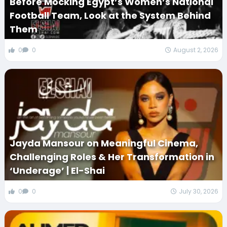
Before Mocking Egypt’s Women’s National
Football Team, Look at the System Behind
Them
0
0
August 2, 2026
Jayda Mansour on Meaningful Cinema,
Challenging Roles & Her Transformation in
‘Underage’ | El-Shai
0
0
July 30, 2026