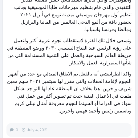
التنفيذي والذي قام بتنظيم مهرجانات طابا الموسيقية بجانب
تنظيم أول مهرجان موسيقي بمدينة نويبع في أبريل ٢٠٢١
بحضور باقة من ألمع الدجى العالمين من المانيا والبرازيل
ومالطا وفرنسا واسبانيا.
ونسعى خلال تلك الفترة لاستقطاب نجوم عربية أكثر ولنعمل
على رؤية الرئيس عبد الفتاح السيسي ٢٠٣٠ ووضع المنطقة في
خريطة العالم السياحية والعمل على التنمية المستدامة التي من
شأنها استمرارية العمل والابتكار.
واكد الطرابيشي أنه بالفعل تم الاتفاق المبدئي مع عدد من أشهر
النجوم لإقامة الحفلات والتي مقرر لها سبتمبر ٢٠٢١ منهم معين
شريف واخرين، هذا بخلاف ان المنطقة عاد لها التواجد بشكل
ملفت في الأعمال الفنية حيث تم تصوير أكثر من عمل فني
سواء في الدراما أو السينما لنجوم معروفة أمثال نيللي كريم
وياسمين رئيس وأحمد فهمي وآخرين.
0
July 4, 2021