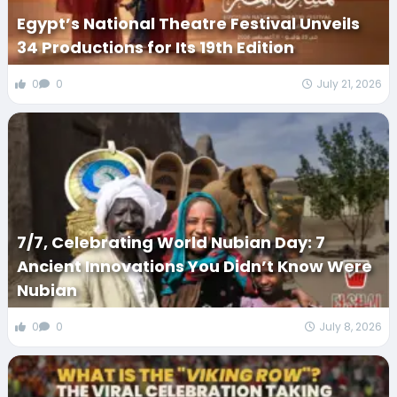
Egypt’s National Theatre Festival Unveils
34 Productions for Its 19th Edition
0
0
July 21, 2026
7/7, Celebrating World Nubian Day: 7
Ancient Innovations You Didn’t Know Were
Nubian
0
0
July 8, 2026