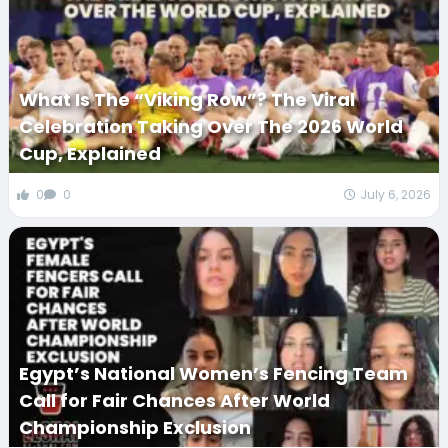
What Is The “Viking Row”? The Viral
Celebration Taking Over The 2026 World
Cup, Explained
0
0
July 6, 2026
Egypt’s National Women’s Fencing Team
Call for Fair Chances After World
Championship Exclusion