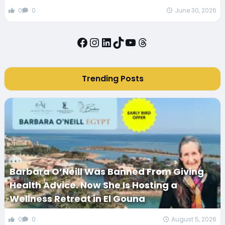
0
0
June 30, 2026
Facebook
Instagram
LinkedIn
TikTok
YouTube
Threads
Trending Posts
Barbara O’Neill Was Banned From Giving
Health Advice. Now She Is Hosting a
Wellness Retreat in El Gouna
0
0
August 5, 2026