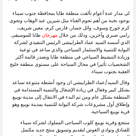
لى مدار عدة أعوام تألقت منطقة طابا بمحافظة جنوب سيناء
بوجود نخبة من أهم نجوم الغناء مثل شيرين عبد الوهاب ونجوى
كرم جورج وسوف، وائل جسار، فارس كرم، معين شريف،
رامي صبري وآخرين، وذلك من خلال
مهرجان
طابا للموسيقى
الذي أسسه السيد عماد الطرابيشى الرئيس التنفيذي لشركة
البوابة للتنمية والاستثمار السياحي والذي ساعد في توعية
وزيادة التنشيط السياحي في منطقة طابا وتصدر قائمة أكثر
الشخصيات تأثيرا في مجال السياحة على مستوى منطقة خليج
العقبة بجنوب سيناء.
وقال السيد/عماد الطرابيشي ان وجود أنشطة متنوعة تساعد
بشكل كبير وفعال في زيادة الإشغال والتنمية المستدامة في
المنطقة بشكل عام ومن ثم البدء في الانتقال إلى مدينة نويبع
وإطلاق أول مشروعات شركة البوابة للتنمية بمدينة نويبع وهو
قرية نويبع السياحية.
منتجع وقرية نويبع كلوب السياحى المملوك لشركة سيناء
للفنادق ونوادي الغوص لتقديم وتسويق منتج جديد مكتمل