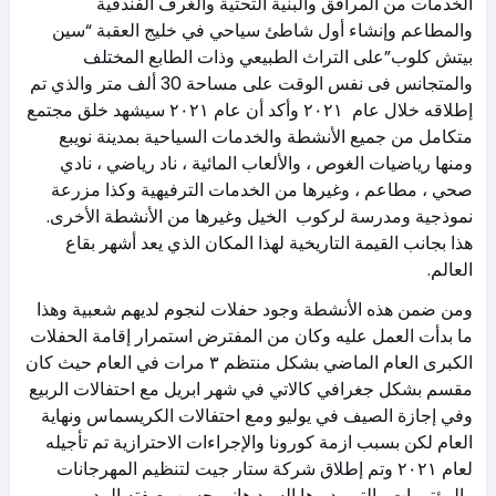
الخدمات من المرافق والبنية التحتية والغرف الفندقية
والمطاعم وإنشاء أول شاطئ سياحي في خليج العقبة “سين
بيتش كلوب”على التراث الطبيعي وذات الطابع المختلف
والمتجانس فى نفس الوقت على مساحة 30 ألف متر والذي تم
إطلاقه خلال عام ٢٠٢١ وأكد أن عام ٢٠٢١ سيشهد خلق مجتمع
متكامل من جميع الأنشطة والخدمات السياحية بمدينة نويبع
ومنها رياضيات الغوص ، والألعاب المائية ، ناد رياضي ، نادي
صحي ، مطاعم ، وغيرها من الخدمات الترفيهية وكذا مزرعة
نموذجية ومدرسة لركوب الخيل وغيرها من الأنشطة الأخرى.
هذا بجانب القيمة التاريخية لهذا المكان الذي يعد أشهر بقاع
العالم.
ومن ضمن هذه الأنشطة وجود حفلات لنجوم لديهم شعبية وهذا
ما بدأت العمل عليه وكان من المفترض استمرار إقامة الحفلات
الكبرى العام الماضي بشكل منتظم ٣ مرات في العام حيث كان
مقسم بشكل جغرافي كالاتي في شهر ابريل مع احتفالات الربيع
وفي إجازة الصيف في يوليو ومع احتفالات الكريسماس ونهاية
العام لكن بسبب ازمة كورونا والإجراءات الاحترازية تم تأجيله
لعام ٢٠٢١ وتم إطلاق شركة ستار جيت لتنظيم المهرجانات
والمؤتمرات والتي يديرها السيد هاني حسن بصفته المدير