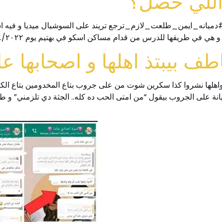
 اللي حصل؟
ي في طريقها للدرس من قدام مساكن اسكو في بهتيم يوم ٢٩/٤/٢٠٢٢ الساعه ١٢ الظهر
طف بيبتذ اهلها و اصحابها 
اهلها نشروا كذا سكرين شوت من على جروب بتاع المخدومين بتاع الكنيسة 
نة على الجروب بيقول “من امتى الحب ده كله.. الجثة دي تلزمني” و طبع