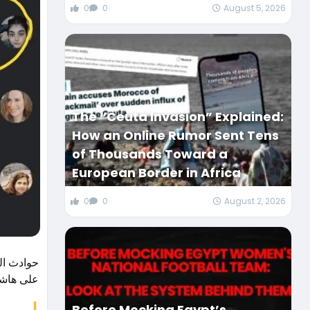
0
0
August 5, 2026
The “Ceuta Invasion” Explained:
How an Online Rumor Sent Tens
of Thousands Toward a
European Border in Africa
0
0
August 2, 2026
حوادث ال
على هاش.
Before Mocking Egypt’s