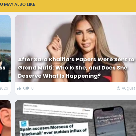
U MAY ALSO LIKE
After Sara Khalifa’s Papers Were Sent to
ss
Grand Mufti: Who Is She, and Does She
Deserve What Is Happening?
 2026
0
0
August 