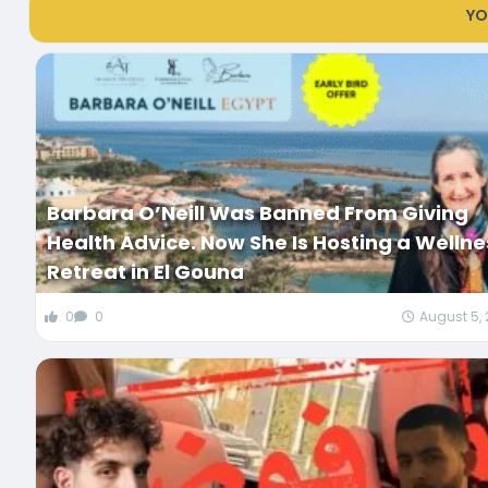
YO
Barbara O’Neill Was Banned From Giving
Health Advice. Now She Is Hosting a Wellne
Retreat in El Gouna
0
0
August 5,