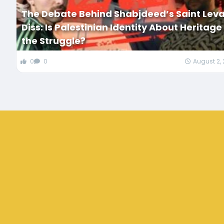
The Debate Behind Shabjdeed’s Saint Lev
Diss: Is Palestinian Identity About Heritage
the Struggle?
0
0
August 2,