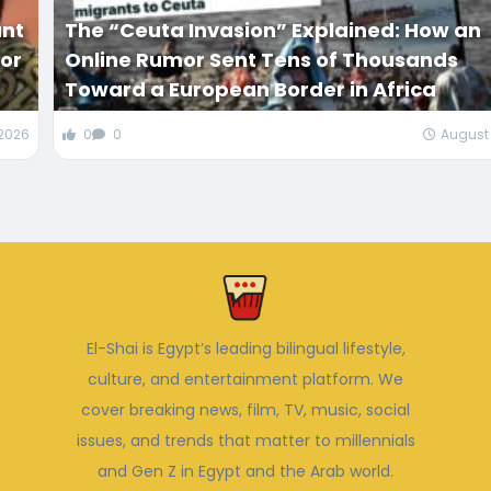
ant
The “Ceuta Invasion” Explained: How an
 or
Online Rumor Sent Tens of Thousands
Toward a European Border in Africa
 2026
0
0
August 
El-Shai is Egypt’s leading bilingual lifestyle,
culture, and entertainment platform. We
cover breaking news, film, TV, music, social
issues, and trends that matter to millennials
and Gen Z in Egypt and the Arab world.