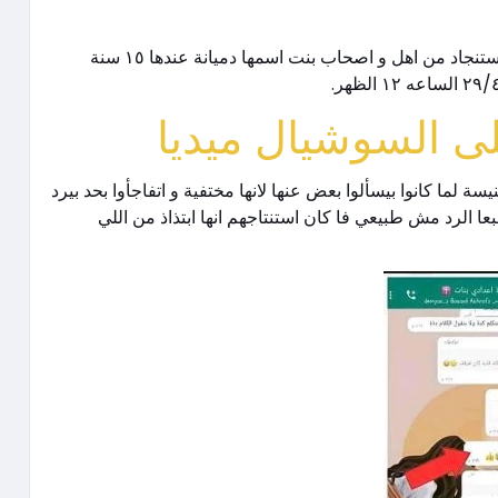
هاشتاج #دميانه_ايمن_طلعت_لازم_ترجع تريند على السوشيال ميديا و فيه استنجاد من اهل و اصحاب بنت اسمها دميانة عندها ١٥ سنة
على السوشيال ميديا
لما كانوا بيسألوا بعض عنها لانها مختفية و اتفاجأوا بحد بيرد
ا الرد مش طبيعي فا كان استنتاجهم انها ابتذاذ من اللي