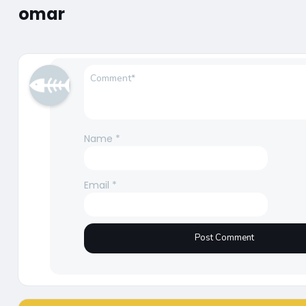
omar
Name
*
Email
*