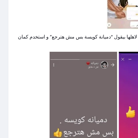
الموضوع موقفش لحد هنا لكن كمان الخاطف نشر status  “دميانة كويسة بس مش هترجع” و استخدم كمان