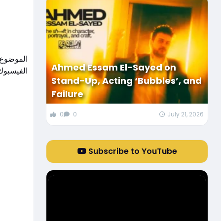
Ahmed Essam El-Sayed on
الفيسبو.
Stand-Up, Acting ‘Bubbles’, and
Failure
0
0
July 21, 2026
Subscribe to YouTube