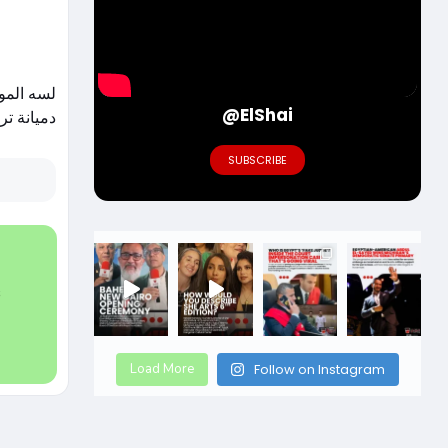
@ElShai
دميانة تر.
SUBSCRIBE
s
Load More
Follow on Instagram