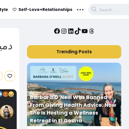
...
tyle
Self-Love+Relationships
Facebook
Instagram
LinkedIn
TikTok
YouTube
Threads
دمي
Trending Posts
Barbara O’Neill Was Banned
From Giving Health Advice. Now
She Is Hosting a Wellness
Retreat in El Gouna