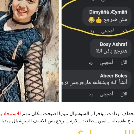
خطف ازدادت مؤخرا و السوشيال ميديا اصبحت مكان مهم
للاستنجاد
با
تاج #دميانه_ايمن_طلعت_لازم_ترجع بس للاسف السوشيال ميديا و الها