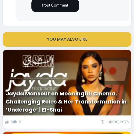
YOU MAY ALSO LIKE
Jayda Mansour on Meaningful Cinema,
Challenging Roles & Her Transformation in
‘Underage’ | El-Shai
0
0
July 30, 2026