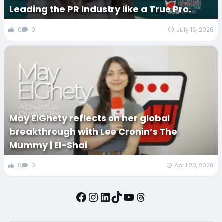
Leading the PR Industry like a True Pro.
0
0
July 16, 2026
May ElGhety reflects on her global
breakthrough with Lee Cronin’s The
Mummy | El-Shai
0
0
April 20, 2026
Facebook
Instagram
LinkedIn
TikTok
YouTube
Threads