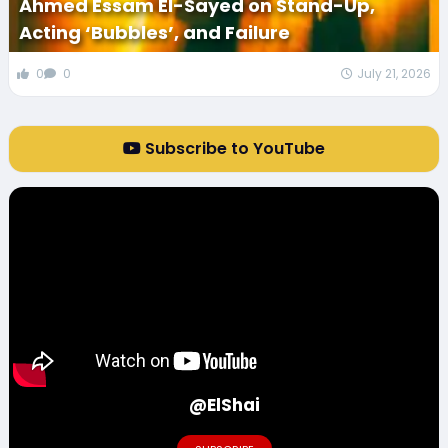
Ahmed Essam El-Sayed on Stand-Up,
Acting ‘Bubbles’, and Failure
0
0
July 21, 2026
Subscribe to YouTube
@ElShai