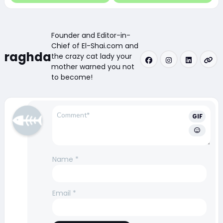
Founder and Editor-in-
Chief of El-Shai.com and
raghda
the crazy cat lady your
mother warned you not
to become!
GIF
Name
*
Email
*