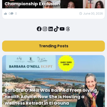
Championship Exclusion
0
0
June 30, 2026
Facebook
Instagram
LinkedIn
TikTok
YouTube
Threads
Trending Posts
Barbara O’Neill Was Banned From Giving
Health Advice. Now She Is Hosting a
Wellness Retreat in El Gouna