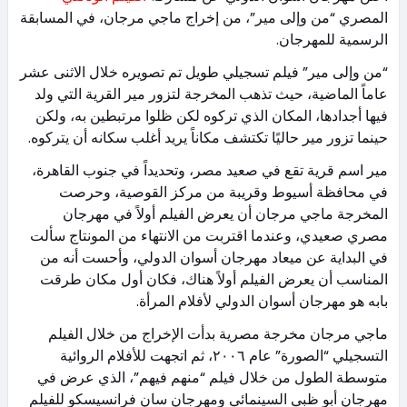
المصري “من وإلى مير”، من إخراج ماجي مرجان، في المسابقة
الرسمية للمهرجان.
“من وإلى مير” فيلم تسجيلي طويل تم تصويره خلال الاثنى عشر
عاماً الماضية، حيث تذهب المخرجة لتزور مير القرية التي ولد
فيها أجدادها، المكان الذي تركوه لكن ظلوا مرتبطين به، ولكن
حينما تزور مير حاليًا تكتشف مكاناً يريد أغلب سكانه أن يتركوه.
مير اسم قرية تقع في صعيد مصر، وتحديداً في جنوب القاهرة،
في محافظة أسيوط وقريبة من مركز القوصية، وحرصت
المخرجة ماجي مرجان أن يعرض الفيلم أولاً في مهرجان
مصري صعيدي، وعندما اقتربت من الانتهاء من المونتاج سألت
في البداية عن ميعاد مهرجان أسوان الدولي، وأحست أنه من
المناسب أن يعرض الفيلم أولاً هناك، فكان أول مكان طرقت
بابه هو مهرجان أسوان الدولي لأفلام المرأة.
ماجي مرجان مخرجة مصرية ‬بدأت الإخراج من خلال الفيلم
التسجيلي “الصورة” عام ٢٠٠٦، ثم اتجهت للأفلام الروائية
متوسطة الطول من خلال فيلم “منهم فيهم”، الذي عرض في
مهرجان أبو ظبي السينمائي ومهرجان سان فرانسيسكو‫ ‬‬‬للفيلم