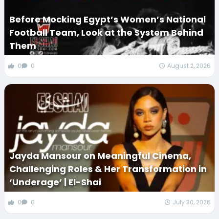
Before Mocking Egypt’s Women’s National
Football Team, Look at the System Behind
Them
0
0
August 2, 2026
Jayda Mansour on Meaningful Cinema,
Challenging Roles & Her Transformation in
‘Underage’ | El-Shai
0
0
July 30, 2026