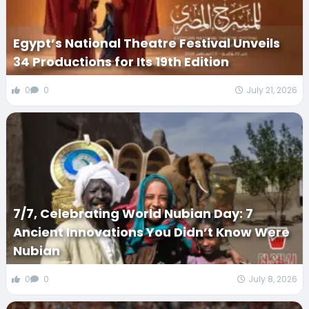
Egypt’s National Theatre Festival Unveils
34 Productions for Its 19th Edition
0
0
July 21, 2026
7/7, Celebrating World Nubian Day: 7
Ancient Innovations You Didn’t Know Were
Nubian
0
0
July 8, 2026