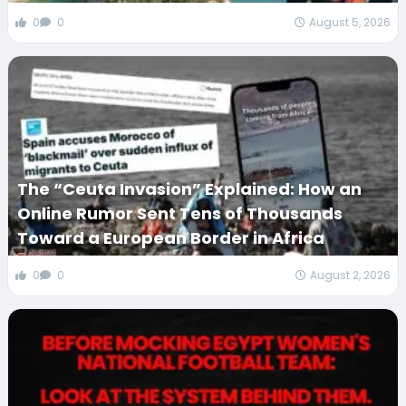
0
0
August 5, 2026
The “Ceuta Invasion” Explained: How an
Online Rumor Sent Tens of Thousands
Toward a European Border in Africa
0
0
August 2, 2026