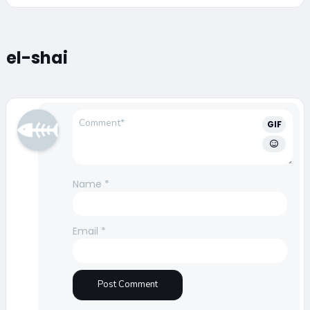
el-shai
GIF
Name
*
Email
*