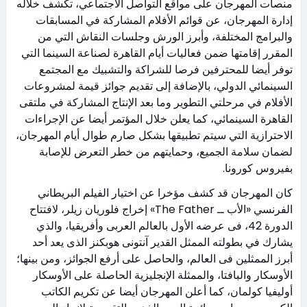
منصات المهرجان على مواقع التواصل الاجتماعي، تكشف خلاله
إدارة المهرجان، عن قوائم الأفلام المشاركة في المسابقات
والبرامج المختلفة، وأبرز الورش وجلسات النقاش التي من
المقرر إقامتها ضمن فعاليات أيام القاهرة لصناعة السينما التي
توفر أيضا للمحترفين فرصا للشراكة والتشبيك مع المجتمع
السينمائي الدولي، بالإضافة إلى تقديم جوائز قيمة لمشروعات
الأفلام في مرحلتي التطوير وما بعد الإنتاج المشاركة في ملتقى
القاهرة السينمائي، كما يعلن خلال المؤتمر أيضا عن الإجراءات
الاحترازية التي سيتم تطبيقها بشكل صارم طوال أيام المهرجان،
لضمان سلامة الجميع، وحمايتهم من خطر التعرض للإصابة
بفيروس كورونا.
كان المهرجان قد كشف مؤخرا عن اختيار الفيلم البريطاني
الفرنسي «الأب ــ The Father» إخراج فلوريان زيلر، لافتتاح
الدورة 42، فى عرضه الأول بالعالم العربى وأفريقيا، والذي
يشارك في بطولته الممثل القدير آنتونى هوبكنز الذى يعد أحد
أبرز الممثلين فى العالم، والحاصل على أرفع الجوائز، ومن بينها؛
الأوسكار والبافتا، والممثلة الإنجليزية الحاصلة على الأوسكار
أوليفيا كولمان، كما أعلن المهرجان أيضا عن تكريم الكاتب