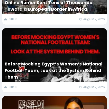
Online Rumor Sent Tens of Thousands
Toward a European Border in Africa
0
0
August 2, 2026
Before Mocking Egypt’s Women’s National
Football Team, Look at the System Behind
Them
0
0
August 2, 2026