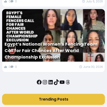
0
0
July 6, 2026
Egypt’s National Women’s Fencing Team
Call for Fair Chances After World
Championship Exclusion
0
0
June 30, 2026
Facebook
Instagram
LinkedIn
TikTok
YouTube
Threads
Trending Posts