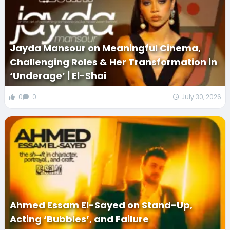
Jayda Mansour on Meaningful Cinema,
Challenging Roles & Her Transformation in
‘Underage’ | El-Shai
0
0
July 30, 2026
Ahmed Essam El-Sayed on Stand-Up,
Acting ‘Bubbles’, and Failure