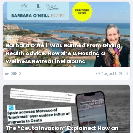
Barbara O’Neill Was Banned From Giving
Health Advice. Now She Is Hosting a
Wellness Retreat in El Gouna
0
0
August 5, 2026
The “Ceuta Invasion” Explained: How an