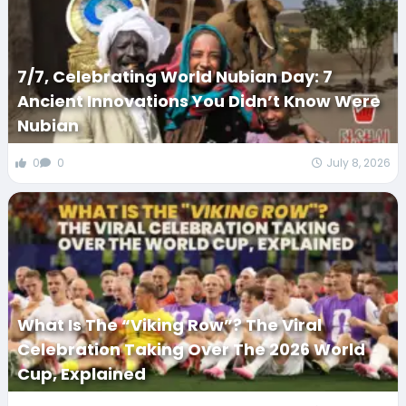
7/7, Celebrating World Nubian Day: 7
Ancient Innovations You Didn’t Know Were
Nubian
0
0
July 8, 2026
What Is The “Viking Row”? The Viral
Celebration Taking Over The 2026 World
Cup, Explained