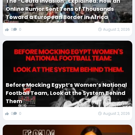
The “Ceuta Invasion” Explained: How an
Online Rumor Sent Tens of Thousands
Toward a European Border in Africa
0
0
August 2, 2026
Before Mocking Egypt’s Women’s National
Football Team, Look at the System Behind
Them
0
0
August 2, 2026