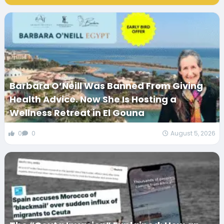
Barbara O’Neill Was Banned From Giving
Health Advice. Now She Is Hosting a
Wellness Retreat in El Gouna
0
0
August 5, 2026