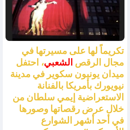
تكريماً لها على مسيرتها في
مجال الرقص
الشعبي
، احتفل
ميدان يونيون سكوير في مدينة
نيويورك بأمريكا بالفنانة
الاستعراضية إيمي سلطان من
خلال عرض رقصاتها وصورها
في أحد أشهر الشوارع