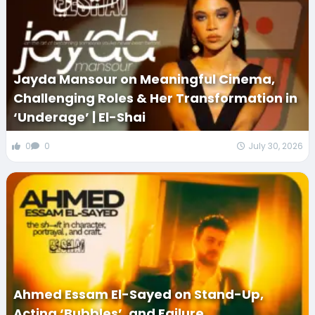
Jayda Mansour on Meaningful Cinema,
Challenging Roles & Her Transformation in
‘Underage’ | El-Shai
0
0
July 30, 2026
Ahmed Essam El-Sayed on Stand-Up,
Acting ‘Bubbles’, and Failure