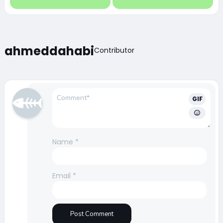
ahmeddahabi
Contributor
GIF
Name
*
Email
*