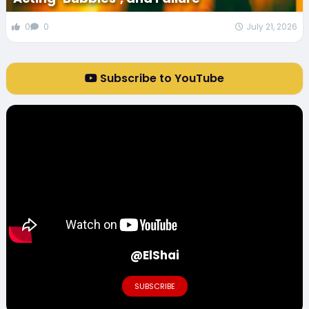
0
0
July 21, 2026
Subscribe to YouTube
@ElShai
SUBSCRIBE