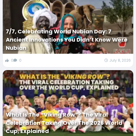
7/7, Celebrating World Nubian Day: 7
Ancient Innovations You Didn’t Know Were
Nubian
0
0
July 8, 2026
What Is The “Viking Row”? The Viral
Celebration Taking Over The 2026 World
Cup, Explained