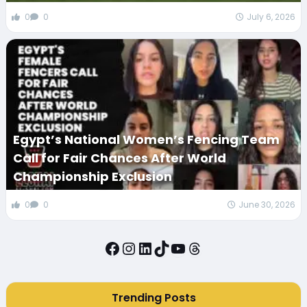
0
0
July 6, 2026
Egypt’s National Women’s Fencing Team
Call for Fair Chances After World
Championship Exclusion
0
0
June 30, 2026
Facebook
Instagram
LinkedIn
TikTok
YouTube
Threads
Trending Posts