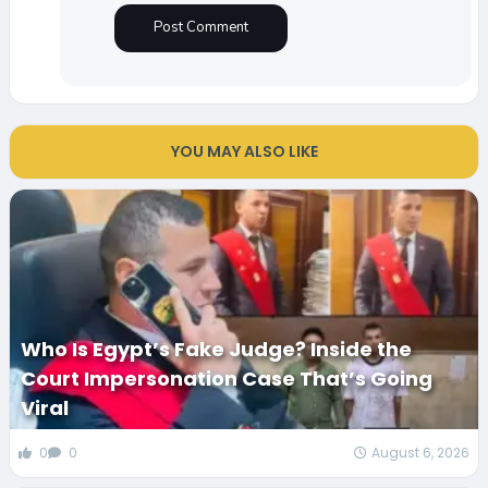
YOU MAY ALSO LIKE
Who Is Egypt’s Fake Judge? Inside the
Court Impersonation Case That’s Going
Viral
0
0
August 6, 2026