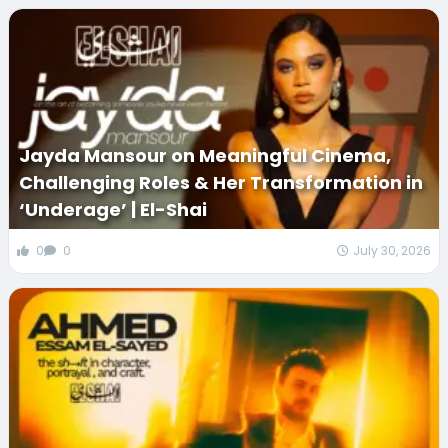
Jayda Mansour on Meaningful Cinema,
Challenging Roles & Her Transformation in
‘Underage’ | El-Shai
0
0
July 30, 2026