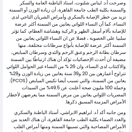
وصرحت أ.د. ايناس شلتوت، استاذ الباطنة العامة والسكر
والسمنة بكلية الطب جامعة القاهرة، أن زيادة الوزن أو السمنة
تزيد من خطر الإصابة بالسكري وأمراض الشريان التاجي لدى
النساء، كما أن النساء اللواتي يعانين من السمنة أكثر عرضة
للإصابة بآلام أسفل الظهر و الركبة وهشاشة العظام، كما تؤثر
سلبيا على الخصوبة ، فضلا عن ان النساء اللواتي يعانين من
السمنة أكثر عرضة للإصابة بأنواع سرطانات مختلفة، منها
سرطان بطانة الرحم وعنق الرحم والثدي وسرطان المبايض،
مضيفة أن أحدث الإحصائيات تؤكد أن هناك ارتباطًا بين السمنة
والاكتئاب لدى النساء، وان 26 % من النساء غير الحوامل اللواتي
تتراوح أعمارهن بين 20 و39 سنة يعانين من زيادة الوزن و29%
يعانين من السمنة، والتي تسبب أيضا تكيس المبايض (PCOS).
وحملة 100 مليون صحة أعلنت عن 49.5% من السيدات
المصريات اللواتي يعانين من مرض السمنة مما يعرضهن لأخطار
الأمراض المزمنة المسبق ذكرها.
ومن جانبه أكد أ.د. ابراهيم الابراشي، أستاذ الباطنة والسكري
والغدد الصماء بكلية الطب جامعة القاهرة، أن هناك العديد من
الأمراض المصاحبة والتي تسببها السمنة ومنها أمراض القلب