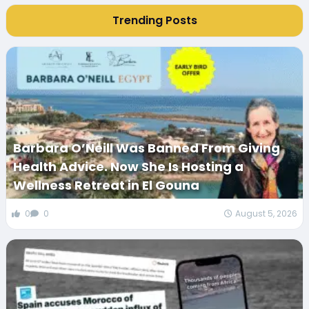
Trending Posts
Barbara O’Neill Was Banned From Giving
Health Advice. Now She Is Hosting a
Wellness Retreat in El Gouna
0
0
August 5, 2026