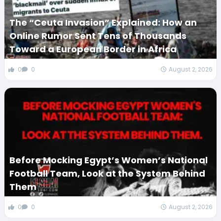
The “Ceuta Invasion” Explained: How an
Online Rumor Sent Tens of Thousands
Toward a European Border in Africa
0
0
August 2, 2026
Before Mocking Egypt’s Women’s National
Football Team, Look at the System Behind
Them
0
0
August 2, 2026