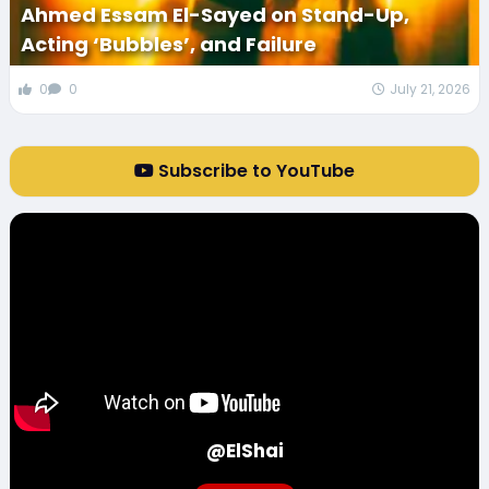
Ahmed Essam El-Sayed on Stand-Up,
Acting ‘Bubbles’, and Failure
0
0
July 21, 2026
Subscribe to YouTube
@ElShai