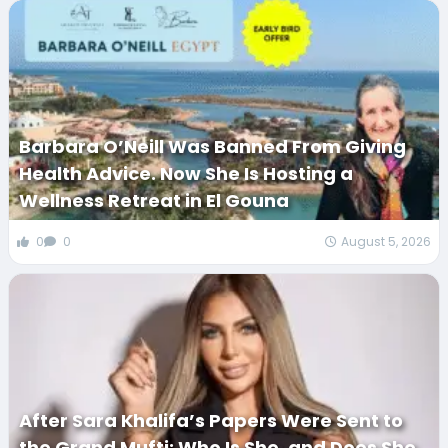
Barbara O’Neill Was Banned From Giving
Health Advice. Now She Is Hosting a
Wellness Retreat in El Gouna
0
0
August 5, 2026
After Sara Khalifa’s Papers Were Sent to
the Grand Mufti: Who Is She, and Does She