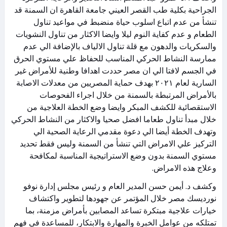
الجراحية بكلية طب القصر العيني جامعة القاهرة ان السمنة قد
تنشأ من عدم اتباع اسلوب حياة منضبط في مواعيد تناول
الطعام و عدم كفاية النوم ليلا وايضا الاكثار من تناول النشويات
والسكريات والدهون مع قلة تناول الالياف بالإضافة الي عدم
ممارسة النشاط الحركي المناسب للحفاظ علي مستوي الحرق
في الجسم لافتا الي ان مصر حددت اهدافا وطنية للأمراض غير
السارية لعام ٢٠٢١ بهدف حماية المصريين من معدلات الاصابة
بالأمراض المرتبطة بالسمنة من خلال اجراء الفحوصات
الاستقصائية للكشف المبكر وايضا وضع الخطة العلاجية من
خلال مبدأ تناول طعاما افضل صحيا والاكثار من النشاط الحركي
وتهدف الخطة أيضا الي دعوة مقدمي الرعاية الصحية الي
التركيز علي الامراض التي تنشأ من السمنة وليس فقط تحديد
مستوي السمنة بدون وضع الاستراتيجية المناسبة لمكافحة
وعلاج هذه الامراض.
وكشف د. أيمن حسن المدير العام و رئيس مجلس إدارة نوفو
نورديسك مصر خلال المؤتمر عن جهودها لتطوير واكتشاف
خيارات علاجية مبتكرة تساعد المصابين بأمراض مزمنة، بما
تمتلكه من عوامل الخبرة والمهارة والابتكار، للمساعدة في فهم