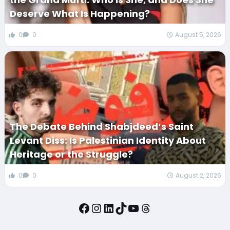
Deserve What Is Happening?
0
0
August 5, 2026
The Debate Behind Shabjdeed’s Saint
Levant Diss: Is Palestinian Identity About
Heritage or the Struggle?
0
0
August 2, 2026
Facebook
Instagram
LinkedIn
TikTok
YouTube
Threads