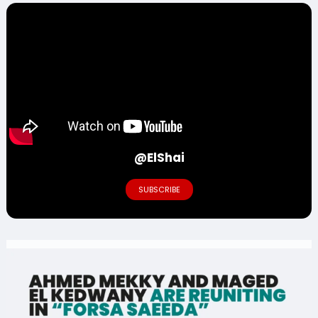
@ElShai
SUBSCRIBE