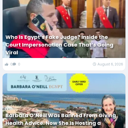
Who Is Egypt’s Fake Judge? Inside the
Court Impersonation Case That’s Going
Viral
0
0
August 6, 2026
Barbara O’Neill Was Banned From Giving
Health Advice. Now She Is Hosting a