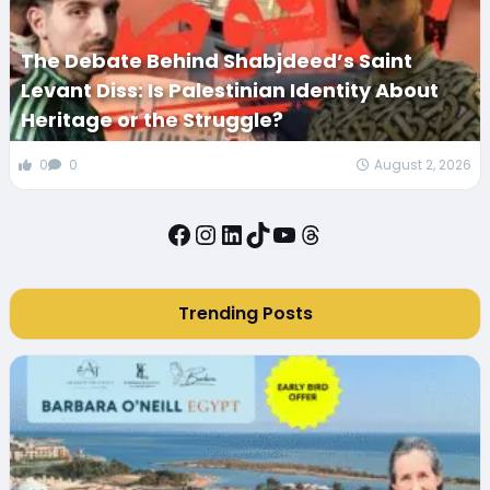
The Debate Behind Shabjdeed’s Saint
Levant Diss: Is Palestinian Identity About
Heritage or the Struggle?
0
0
August 2, 2026
Facebook
Instagram
LinkedIn
TikTok
YouTube
Threads
Trending Posts