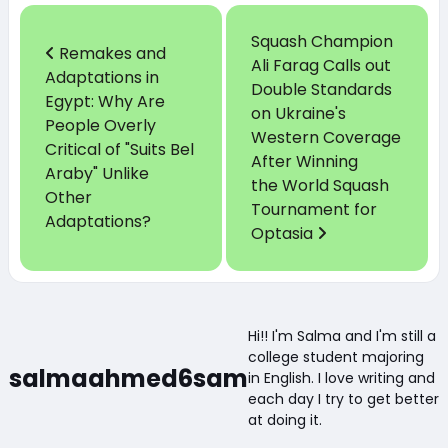
Squash Champion
Remakes and
Ali Farag Calls out
Adaptations in
Double Standards
Egypt: Why Are
on Ukraine's
People Overly
Western Coverage
Critical of "Suits Bel
After Winning
Araby" Unlike
the World Squash
Other
Tournament for
Adaptations?
Optasia
Hi!! I'm Salma and I'm still a
college student majoring
salmaahmed6sam
in English. I love writing and
each day I try to get better
at doing it.