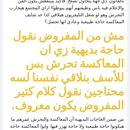
بالقانون. دي جهة بتحاول تصلح، فأكيد مينفعش يكون الفن
والإعلام فيه ناس وظيفتهم أنهم يبوظوا! ازاي المجتمع هيحارب
التحرش وهو لو شغل التليفزيون هيلاقي كذا حد شايف
المعاكسة حاجة طبيعية وعادي انها تحصل؟
مش من المفروض نقول
حاجة بديهية زي ان
المعاكسة تحرش بس
للأسف بنلاقي نفسنا لسه
محتاجين نقول كلام كتير
المفروض يكون معروف.
من ضمن الحاجات البديهية أن المعاكسة والتحرش عمرهم ما
هيكونوا حاجة طبيعية ولا حاجة نهزر فيها. وايوا المعاكسة حاجة