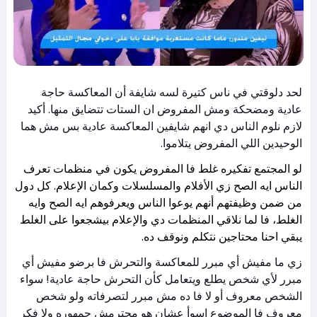
لحد دلوقتي في ناس كتيرة لسه شايفة أن المعاكسة حاجة
عادية ومضحكة ومش المفروض ان الستات تتضايق منها. أكيد
لازم نلوم الناس دي انهم شايفين المعاكسة عادية بس مش هما
الوحيدين اللي المفروض يتلاموا.
لو المجتمع تفكيره غلط فا المفروض يكون في منظمات تعرف
الناس ايه الصح زي الأفلام والمسلسلات وكمان الإعلام. كل دول
من ضمن وظيفتهم أنهم يوعوا الناس ويعرفوهم ايه الصح وايه
الغلط، فا لما نلاقي المنظمات دي والإعلام بيشجعوا على الغلط
يبقي احنا محتاجين نتكلم ونوقف ده.
زي ما مفيش أي مبرر للمعاكسة والتحرش فا برضو مفيش أي
مبرر لأي شخص يطلع ويتعامل كأن التحرش حاجة عادية! سواء
الشخص معروف أو لا فا ده مش مبرر لتصرفاته ولو شخص
معروف فا الموضوع اسوأ عشان هو محترمش جمهوره ولا فكر