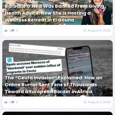
Barbara O’Neill Was Banned From Giving
Health Advice. Now She Is Hosting a
Wellness Retreat in El Gouna
0
0
August 5, 2026
The “Ceuta Invasion” Explained: How an
Online Rumor Sent Tens of Thousands
Toward a European Border in Africa
0
0
August 2, 2026