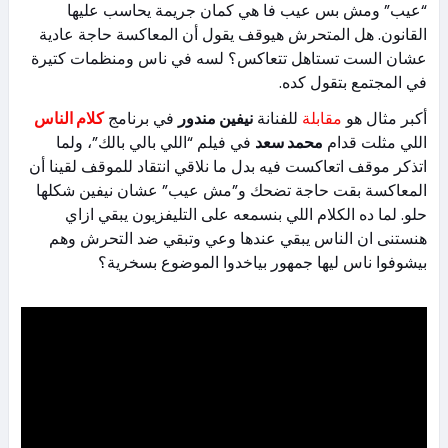
“عيب” ومش بس عيب فا هي كمان جريمة يحاسب عليها
القانون. هل المتحرش هيوقف يقول أن المعاكسة حاجة عادية
عشان الست تستاهل تتعاكس؟ لسه في ناس ومنظمات كتيرة
في المجتمع بتقول كده.
أكبر مثال هو
مقابلة
للفنانة
نيفين مندور
في برنامج
كلام الناس
اللي مثلت قدام
محمد سعد
في فيلم “اللي بالي بالك”، ولما
اتذكر موقف اتعاكست فيه بدل ما نلاقي انتقاد للموقف لقينا أن
المعاكسة بقت حاجة تضحك و”مش عيب” عشان نيفين شكلها
حلو. لما ده الكلام اللي بنسمعه على التليفزيون يبقي ازاي
هنستنى ان الناس يبقي عندها وعي وتبقي ضد التحرش وهم
بيشوفوا ناس ليها جمهور بياخدوا الموضوع بسخرية؟