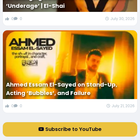
‘Underage’ | El-Shai
0
0
July 30, 2026
Ahmed Essam El-Sayed on Stand-Up,
Acting ‘Bubbles’, and Failure
0
0
July 21, 2026
Subscribe to YouTube