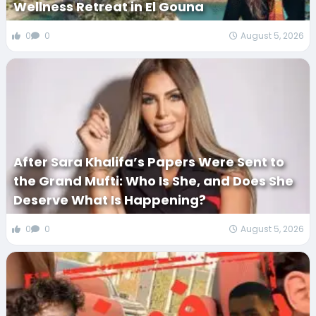
Wellness Retreat in El Gouna
0
0
August 5, 2026
After Sara Khalifa’s Papers Were Sent to
the Grand Mufti: Who Is She, and Does She
Deserve What Is Happening?
0
0
August 5, 2026