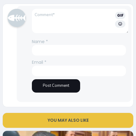
GIF
Name
*
Email
*
YOU MAY ALSO LIKE