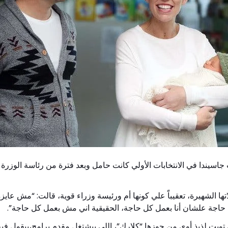
ها الشهيرة، تعقيباًَ علي كونها أم ورئيسة وزراء قوية، قالت: “مش عاي
حاجة علشان أنا بعمل كل حاجة، الحقيقية اني مش بعمل كل حاجة”.
ويت لذيذ أوي من جوزها “كلارك”، اللي بيشتغل مقدم برامج،بيقول فيه: “ا