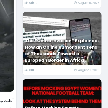
0
0
August 5, 2026
The “Ceuta Invasion” Explained:
How an Online Rumor Sent Tens
of Thousands Toward a
European Border in Africa
0
0
August 2, 2026
أعلنت نيو
Before Mocking Egypt’s