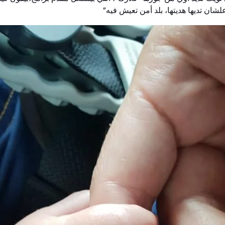
شان تديها هديتها، بلد أمن تعيش فيه”