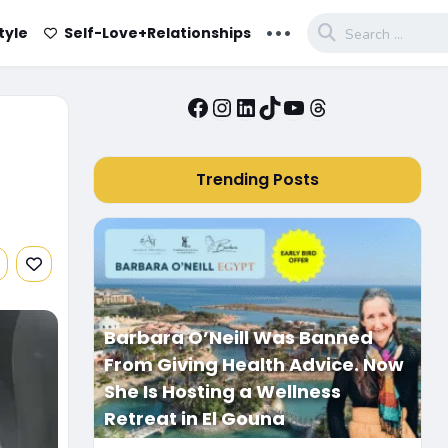
...
tyle
Self-Love+Relationships
Facebook
Instagram
LinkedIn
TikTok
YouTube
Threads
Trending Posts
Barbara O’Neill Was Banned
From Giving Health Advice. Now
She Is Hosting a Wellness
Retreat in El Gouna