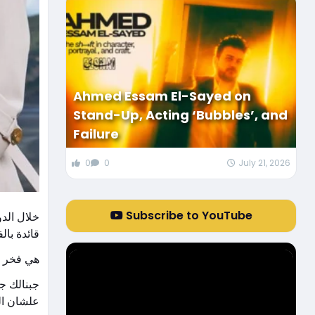
Ahmed Essam El-Sayed on
Stand-Up, Acting ‘Bubbles’, and
Failure
0
0
July 21, 2026
Subscribe to YouTube
خلال الدو
قائدة بال
هي فخر ا
جبنالك جز
علشان ال