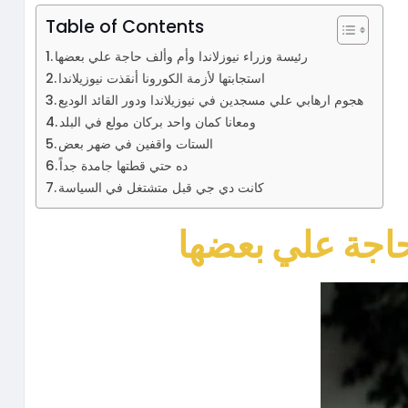
Table of Contents
رئيسة وزراء نيوزلاندا وأم وألف حاجة علي بعضها
استجابتها لأزمة الكورونا أنقذت نيوزيلاندا
هجوم ارهابي علي مسجدين في نيوزيلاندا ودور القائد الوديع
ومعانا كمان واحد بركان مولع في البلد
الستات واقفين في ضهر بعض
ده حتي قطتها جامدة جداً
كانت دي جي قبل متشتغل في السياسة
 حاجة علي بعضها