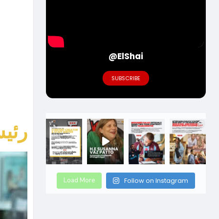
@ElShai
SUBSCRIBE
رئيس
Load More
Follow on Instagram