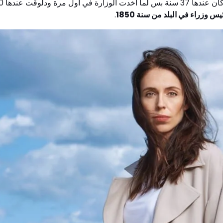
دلوقت عندها 40 سنة.هي تالت واحدة ست تمسك رئاسة الوزراء في نيوزلاندا
س وزراء في البلد من سنة 1850
.