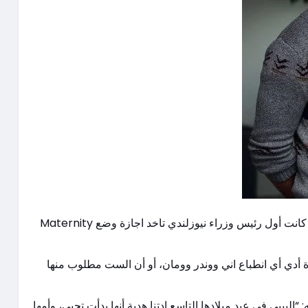
لما فازت جاسيندا في الانتخابات الأولي كانت حامل وبعد فترة من رئاسة الوزرة كانت أول رئيس وزراء نيوزلندي تاخد اجازة وضع Maternity
زة أدي أي انطباع اني ووندر وومان، أو أن الست مطلوب منها
لبيبي في عيد ميلادها التاسع ادتنا هدية أنها بدأت تحبي، وأمها