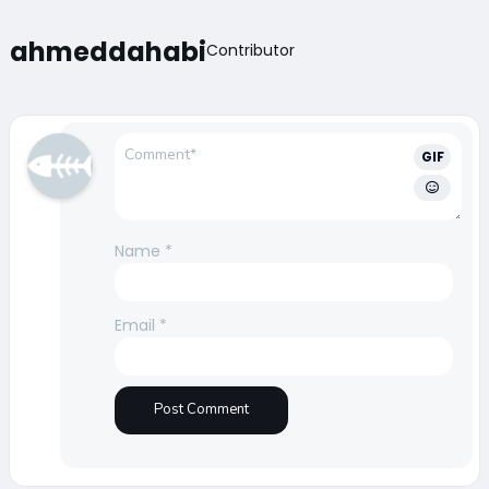
ahmeddahabi
Contributor
GIF
Name
*
Email
*