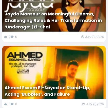
Jayda Mansour on Meaningful Cinema,
Challenging Roles & Her Transformation in
‘Underage’ | El-Shai
0
0
July 30, 2026
Ahmed Essam El-Sayed on Stand-Up,
Acting ‘Bubbles’, and Failure
0
0
July 21, 2026