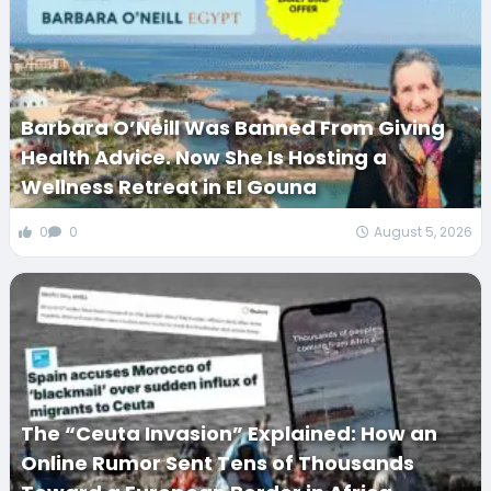
Barbara O’Neill Was Banned From Giving
Health Advice. Now She Is Hosting a
Wellness Retreat in El Gouna
0
0
August 5, 2026
The “Ceuta Invasion” Explained: How an
Online Rumor Sent Tens of Thousands