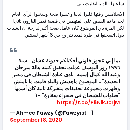
ساعتها والدنيا اتقلبت تاني.
الاسلاميين وقتها قلبوا الدنيا وعملوا ضجة وسخنوا الرأي العام
لحد ما تم القبض علي المتهمين في قضية قصر البارون تاني!
لكن المرة دي الموضوع كان عامل ضجة أكبر لدرجة أن الشباب
دول اتسجنوا في طرة لمدد تتراوح بين 6 أشهر لسنتين.
بما إني عجوز خلوني أحكيلكم حدوتة عشان .. سنة
١٩٩٦ روز اليوسف عملت تحقيق كتبته هالة سرحان
وعبد الله كمال إسمه "نادي عبادة الشيطان في مصر
الجديدة" .. الموضوع ماهديش والبلد قامت ما نامتش
وظهرت مجموعة تحقيقات متفبركة تانية كان أسمها
"صلوات للشيطان في صحراء سقارة" -١
https://t.co/F8NlkJcLjM
— Ahmed Fawzy (@Fawzyist_)
September 18, 2020