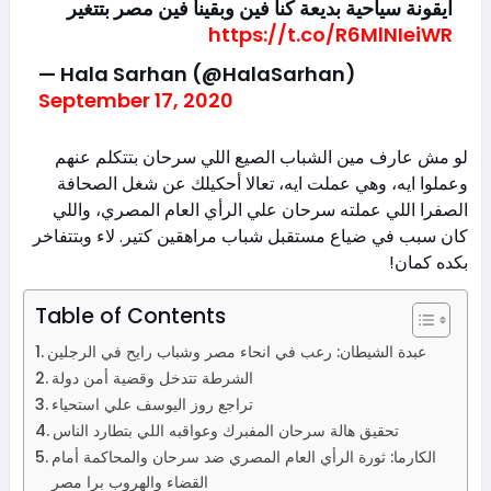
ايقونة سياحية بديعة كنا فين وبقينا فين مصر بتتغير
https://t.co/R6MlNIeiWR
— Hala Sarhan (@HalaSarhan)
September 17, 2020
لو مش عارف مين الشباب الصيع اللي سرحان بتتكلم عنهم
وعملوا ايه، وهي عملت ايه، تعالا أحكيلك عن شغل الصحافة
الصفرا اللي عملته سرحان علي الرأي العام المصري، واللي
كان سبب في ضياع مستقبل شباب مراهقين كتير. لاء وبتتفاخر
بكده كمان!
Table of Contents
عبدة الشيطان: رعب في انحاء مصر وشباب رايح في الرجلين
الشرطة تتدخل وقضية أمن دولة
تراجع روز اليوسف علي استحياء
تحقيق هالة سرحان المفبرك وعواقبه اللي بتطارد الناس
الكارما: ثورة الرأي العام المصري ضد سرحان والمحاكمة أمام
القضاء والهروب برا مصر