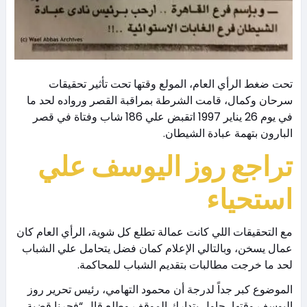
تحت ضغط الرأي العام، المولع وقتها تحت تأثير تحقيقات
سرحان وكمال، قامت الشرطة بمراقبة القصر ورواده لحد ما
في يوم 26 يناير 1997 اتقبض علي 186 شاب وفتاة في قصر
البارون بتهمة عبادة الشيطان.
تراجع روز اليوسف علي
استحياء
مع التحقيقات اللي كانت عمالة تطلع كل شوية، الرأي العام كان
عمال يسخن، وبالتالي الإعلام كمان فضل يتحامل علي الشباب
لحد ما خرجت مطالبات بتقديم الشباب للمحاكمة.
الموضوع كبر جداً لدرجة أن محمود التهامي، رئيس تحرير روز
اليوسف وقتها، حاول يتدارك الموقف وطلع قال “فجرنا قضية