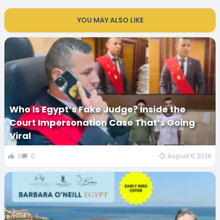
YOU MAY ALSO LIKE
Who Is Egypt’s Fake Judge? Inside the
Court Impersonation Case That’s Going
Viral
0
0
August 6, 2026