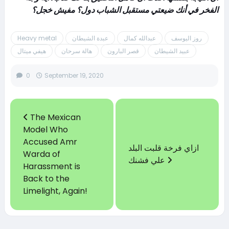
الفخر في أنك ضيعتي مستقبل الشباب دول؟ مفيش خجل؟
روز اليوسف
عبدالله كمال
عبدة الشيطان
Heavy metal
عبيد الشيطان
قصر البارون
هالة سرحان
هيفي ميتال
0
September 19, 2020
The Mexican
Model Who
Accused Amr
ازاي فرخة قلبت البلد
Warda of
علي فشنك
Harassment is
Back to the
Limelight, Again!