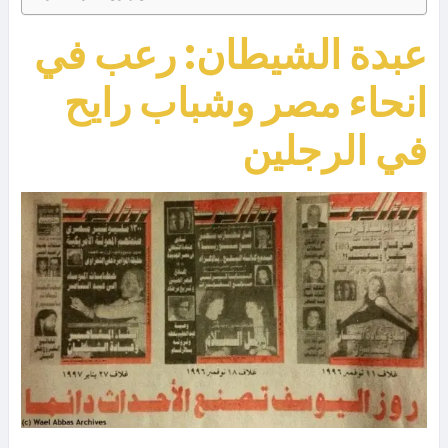
عبدة الشيطان: رعب في
انحاء مصر وشباب رايح
في الرجلين