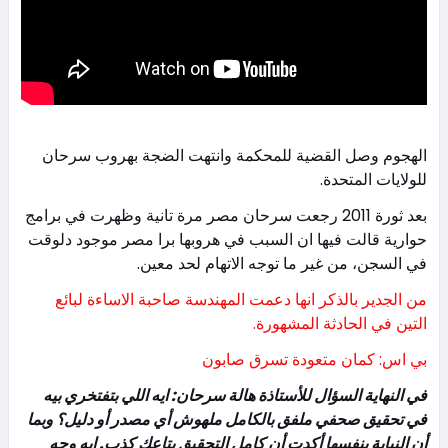
الهجوم وصل القضية للمحكمة وانتهت الضجة بهروب سرحان
للولايات المتحدة.
بعد ثورة 2011 رجعت سرحان مصر مرة تانية وظهرت في برامج
حوارية قالت فيها ان السبب في هروبها برا مصر موجود دلوقت
في السجن، من غير ما توجه الاتهام لحد معين.
من الجدير بالذكر انها دعمت المهندسة صاحبة الاساءة لبائع
التين في الحادثة المشهورة.
بي اس: كمان متعودة تسرق صابون
في النهاية السؤال للأستاذة هالة سرحان: ايه اللي بتفتخري بيه
في تحقيق صحفي ملفق بالكامل ملهوش أي مصدر أو دليل؟ وبما
أن النيابة بنفسها أكدت أن كامل التحقيق بتاعك كذب. ايه وجه