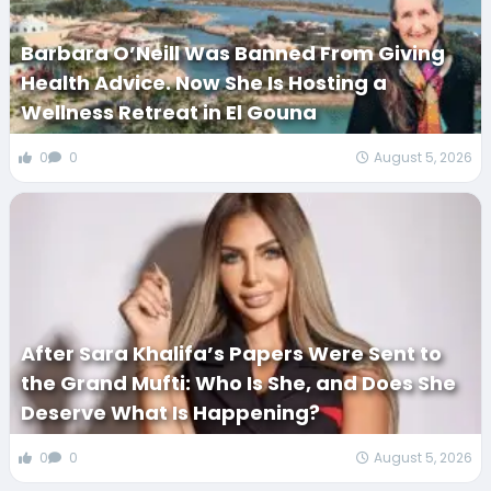
Barbara O’Neill Was Banned From Giving
Health Advice. Now She Is Hosting a
Wellness Retreat in El Gouna
0
0
August 5, 2026
After Sara Khalifa’s Papers Were Sent to
the Grand Mufti: Who Is She, and Does She
Deserve What Is Happening?
0
0
August 5, 2026