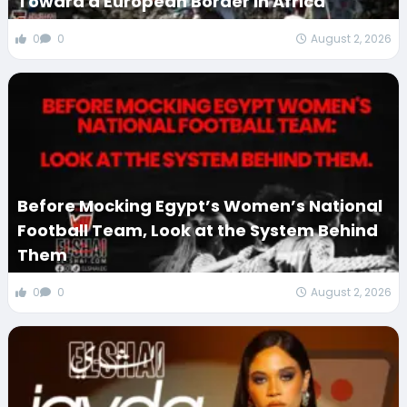
Toward a European Border in Africa
0
0
August 2, 2026
Before Mocking Egypt’s Women’s National
Football Team, Look at the System Behind
Them
0
0
August 2, 2026