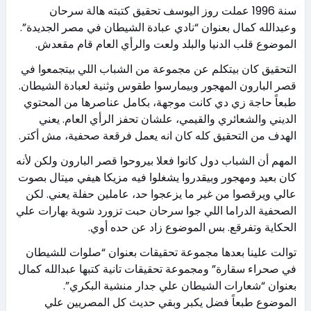
سنة 1996 عملت روز اليوسف تحقيق كتبته هالة سرحان
وعبدالله كمال بعنوان “نادي عبادة الشيطان في مصر الجديدة”.
الموضوع قلب الدنيا والبلد ولعت والرأي العام قام مقعدش.
التحقيق كان بيتكلم عن مجموعة من الشباب اللي بيتجمعوا في
قصر البارون المهجور وبيمارسوا طقوس وثنية لعبادة الشيطان.
طبعاً حاجة زي دي كانت موجهة، بكامل عناصرها من المحتوي
الديني والشعائري والقيمي، علشان تحفز الرأي العام. يعني
الهدف من التحقيق كله كان انه يعمل فرقعة صحفية، مش أكتر.
المهم أن الشباب دول كانوا فعلا بيروحوا قصر البارون ولكن لأنه
كان بعيد ومهجور وبيقدروا يشغلوا فيه مزيكا هيفي ميتال بصوت
عالي ويرقصوا من غير ما يزعجوا حد، عاملين حفلة يعني. لكن
الصحفية الدراما اللي جوا سرحان حبت تزورد شوية بهارات علي
الحكاية وتفرقع. بس الموضوع زاد عن حده أوي.
توالت علينا بعدها مجموعة تحقيقات بعنوان “صلوات للشيطان
في صحراء سقارة” ومجموعة تحقيقات تانية كتبها عبدالله كمال
بعنوان “شعارات الشيطان علي جدار منشية البكري”.
الموضوع طبعاً فضل يكبر وبقي حديث كل المصريين علي