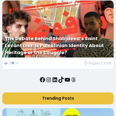
The Debate Behind Shabjdeed’s Saint
Levant Diss: Is Palestinian Identity About
Heritage or the Struggle?
0
0
August 2, 2026
Facebook
Instagram
LinkedIn
TikTok
YouTube
Threads
Trending Posts